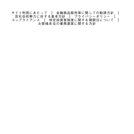
サイト利用にあたって
金融商品販売等に関しての勧誘方針
反社会的勢力に対する基本方針
プライバシーポリシー
コンプライアンス
特定投資家制度に関する期限日について
お客様本位の業務運営に関する方針