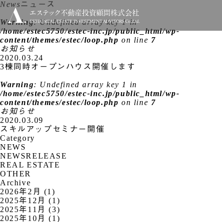
News
ニュース
Warning
: Undefined array key 1 in
/home/estec5750/estec-inc.jp/public_html/wp-
content/themes/estec/loop.php
on line
7
お知らせ
2020.03.24
3棟同時オープンハウス開催します
Warning
: Undefined array key 1 in
/home/estec5750/estec-inc.jp/public_html/wp-
content/themes/estec/loop.php
on line
7
お知らせ
2020.03.09
スキルアップセミナー開催
Category
NEWS
NEWSRELEASE
REAL ESTATE
OTHER
Archive
2026年2月 (1)
2025年12月 (1)
2025年11月 (3)
2025年10月 (1)