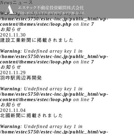
News
ニュース
Warning
: Undefined array key 1 in
/home/estec5750/estec-inc.jp/public_html/wp-
content/themes/estec/loop.php
on line
7
お知らせ
2021.11.30
建設工業新聞に掲載されました
Warning
: Undefined array key 1 in
/home/estec5750/estec-inc.jp/public_html/wp-
content/themes/estec/loop.php
on line
7
お知らせ
2021.11.29
羽咋駅周辺再開発
Warning
: Undefined array key 1 in
/home/estec5750/estec-inc.jp/public_html/wp-
content/themes/estec/loop.php
on line
7
お知らせ
2021.11.04
北國新聞に掲載されました
Warning
: Undefined array key 1 in
/home/estec5750/estec-inc.jp/public_html/wp-