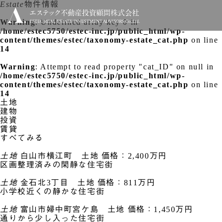
Estate
物件情報
Warning
: Undefined array key 0 in
/home/estec5750/estec-inc.jp/public_html/wp-
content/themes/estec/taxonomy-estate_cat.php
on line
14
Warning
: Attempt to read property "cat_ID" on null in
/home/estec5750/estec-inc.jp/public_html/wp-
content/themes/estec/taxonomy-estate_cat.php
on line
14
土地
建物
投資
賃貸
すべてみる
土地
白山市横江町 土地
価格：2,400万円
区画整理済みの閑静な住宅街
土地
金石北3丁目 土地
価格：811万円
小学校近くの静かな住宅街
土地
富山市婦中町宮ケ島 土地
価格：1,450万円
通りから少し入った住宅街