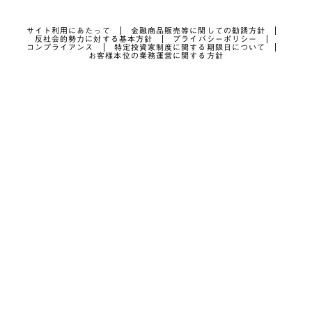
サイト利用にあたって
金融商品販売等に関しての勧誘方針
反社会的勢力に対する基本方針
プライバシーポリシー
コンプライアンス
特定投資家制度に関する期限日について
お客様本位の業務運営に関する方針