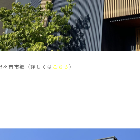
野々市市郷（詳しくは
こちら
）