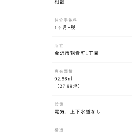
相談
仲介手数料
1ヶ月+税
所在
金沢市観音町1丁目
専有面積
92.56㎡
（27.99坪）
設備
電気、上下水道なし
構造